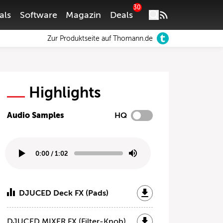
30
als
Software
Magazin
Deals
Zur Produktseite auf Thomann.de
Highlights
Audio Samples
HQ
0:00
/
1:02
DJUCED Deck FX (Pads)
DJUCED MIXER FX (Filter-Knob)