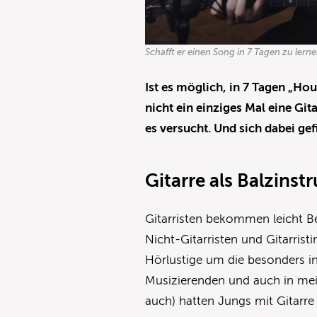
Schafft er einen Song in 7 Tagen zu lern
Ist es möglich, in 7 Tagen „Ho
nicht ein einziges Mal eine Gi
es versucht. Und sich dabei gef
Gitarre als Balzins
Gitarristen bekommen leicht 
Nicht-Gitarristen und Gitarris
Hörlustige um die besonders i
Musizierenden und auch in mein
auch) hatten Jungs mit Gitarr