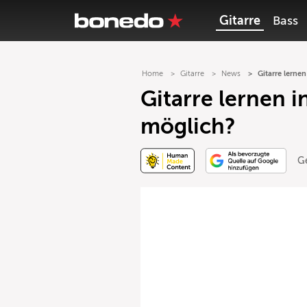
Gitarre
Bass
Home
Gitarre
News
Gitarre lerne
Gitarre lernen 
möglich?
G