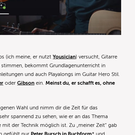
ps (ich meine, er nutzt
Yousician
) versucht, Gitarre
n stimmen, bekommt Grundlagenunterricht in
Anleitungen und auch Playalongs im Guitar Hero Stil.
er
oder
Gibson
ein.
Meinst du, er schafft es, ohne
igenen Wahl und nimm dir die Zeit für das
s sehr spannend zu sehen, wie er an das Thema
 mit der Technik möglich ist. Zu „meiner Zeit“ gab
n gefühlt nur
Peter Bursch in Buchform
* und