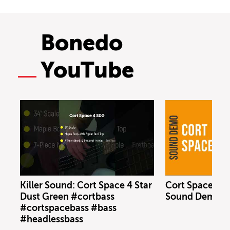
Bonedo
YouTube
Killer Sound: Cort Space 4 Star
Cort Space 4 S
Dust Green #cortbass
Sound Demo (n
#cortspacebass #bass
#headlessbass