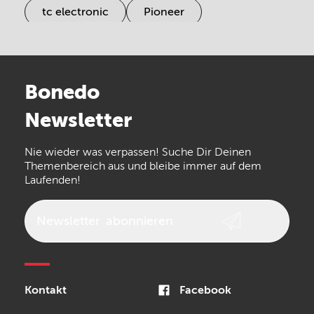
tc electronic
Pioneer
Electro Harmonix
Universal Audio
Stairville
Sennheiser
Millenium
Bonedo
Arturia
IK Multimedia
Newsletter
the t.bone
Thomann
Numark
Nie wieder was verpassen! Suche Dir Deinen
Walrus Audio
Epiphone
Themenbereich aus und bleibe immer auf dem
Laufenden!
beyerdynamic
AKG
DW
Vox
AKAI Professional
PRS
Newsletter
abonnieren
Audio-Technica
Presonus
Reloop
Rode
MXR
Kontakt
Facebook
Steinberg
Sonor
Blackstar