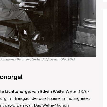
a Commons / Benutzer: Gerhard51 / Lizenz: GNU FDL)
tonorgel
die
Lichttonorgel
von
Edwin Welte
. Welte (1876-
burg im Breisgau, der durch seine Erfindung eines
annt geworden war. Das Welte-Mignon