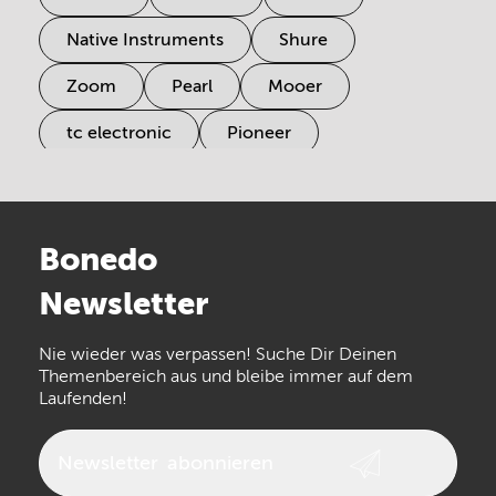
Native Instruments
Shure
Zoom
Pearl
Mooer
tc electronic
Pioneer
Electro Harmonix
Universal Audio
Stairville
Sennheiser
Millenium
Bonedo
Arturia
IK Multimedia
Newsletter
the t.bone
Thomann
Numark
Nie wieder was verpassen! Suche Dir Deinen
Walrus Audio
Epiphone
Themenbereich aus und bleibe immer auf dem
Laufenden!
beyerdynamic
AKG
DW
Vox
AKAI Professional
PRS
Newsletter
abonnieren