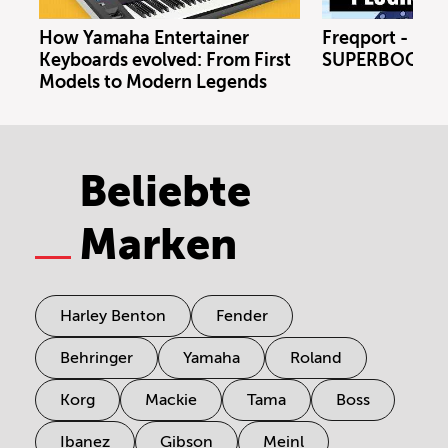
How Yamaha Entertainer
Freqport - FT1
Keyboards evolved: From First
SUPERBOOTH 
Models to Modern Legends
Beliebte
Marken
Harley Benton
Fender
Behringer
Yamaha
Roland
Korg
Mackie
Tama
Boss
Ibanez
Gibson
Meinl