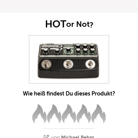
HOT
or Not
?
Wie heiß findest Du dieses Produkt?
von
Michael Behm