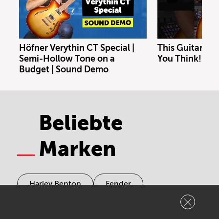
Höfner Verythin CT Special |
This Guitar Co
Semi-Hollow Tone on a
You Think!
Budget | Sound Demo
Beliebte
Marken
Harley Benton
Fender
Behringer
Yamaha
Roland