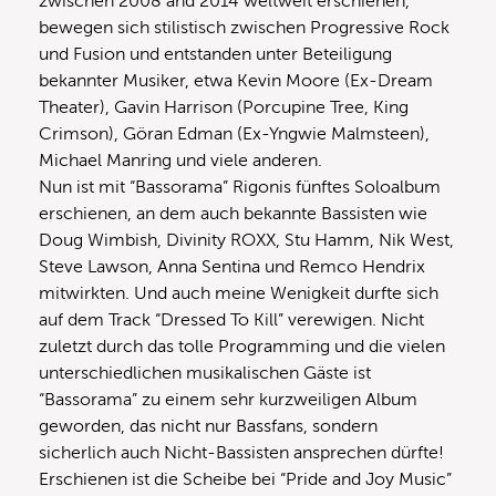
zwischen 2008 and 2014 weltweit erschienen,
bewegen sich stilistisch zwischen Progressive Rock
und Fusion und entstanden unter Beteiligung
bekannter Musiker, etwa Kevin Moore (Ex-Dream
Theater), Gavin Harrison (Porcupine Tree, King
Crimson), Göran Edman (Ex-Yngwie Malmsteen),
Michael Manring und viele anderen.
Nun ist mit “Bassorama” Rigonis fünftes Soloalbum
erschienen, an dem auch bekannte Bassisten wie
Doug Wimbish, Divinity ROXX, Stu Hamm, Nik West,
Steve Lawson, Anna Sentina und Remco Hendrix
mitwirkten. Und auch meine Wenigkeit durfte sich
auf dem Track “Dressed To Kill” verewigen. Nicht
zuletzt durch das tolle Programming und die vielen
unterschiedlichen musikalischen Gäste ist
“Bassorama” zu einem sehr kurzweiligen Album
geworden, das nicht nur Bassfans, sondern
sicherlich auch Nicht-Bassisten ansprechen dürfte!
Erschienen ist die Scheibe bei “Pride and Joy Music”