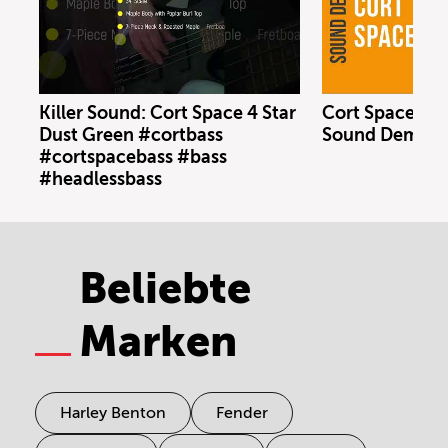
Killer Sound: Cort Space 4 Star
Cort Space 4 S
Dust Green #cortbass
Sound Demo (n
#cortspacebass #bass
#headlessbass
Beliebte
Marken
Harley Benton
Fender