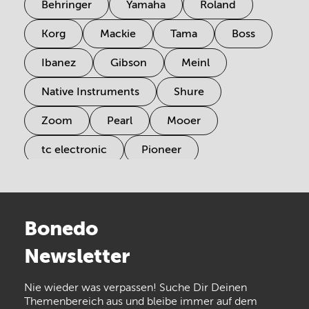
Behringer
Yamaha
Roland
Korg
Mackie
Tama
Boss
Ibanez
Gibson
Meinl
Native Instruments
Shure
Zoom
Pearl
Mooer
tc electronic
Pioneer
Electro Harmonix
Universal Audio
Stairville
Sennheiser
Millenium
Bonedo
Arturia
IK Multimedia
Newsletter
the t.bone
Thomann
Numark
Nie wieder was verpassen! Suche Dir Deinen
Walrus Audio
Epiphone
Themenbereich aus und bleibe immer auf dem