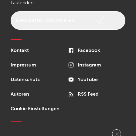
Laufenden!
beyerdynamic
AKG
DW
Vox
AKAI Professional
PRS
Newsletter
abonnieren
Audio-Technica
Presonus
Reloop
Rode
MXR
Kontakt
Facebook
Steinberg
Sonor
Blackstar
Impressum
Instagram
Datenschutz
YouTube
Autoren
RSS Feed
Cookie Einstellungen
Copyright © 2026 Bonedo