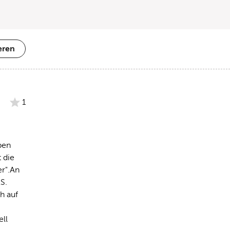
eren
1
en 
die 
r".An 
. 
 auf 
ll 