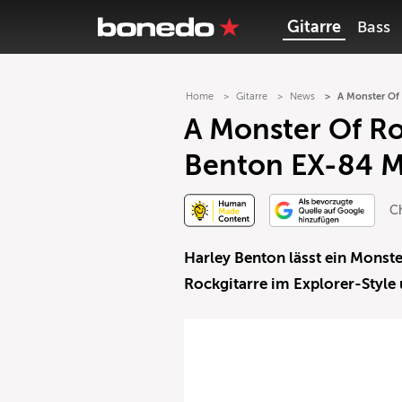
Gitarre
Bass
Home
Gitarre
News
A Monster Of
A Monster Of Ro
Benton EX-84 M
Ch
Harley Benton lässt ein Monste
Rockgitarre im Explorer-Style 