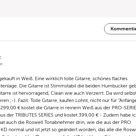
Kommenti
:
hr
ekauft in Weiß. Eine wirklich tolle Gitarre, schönes flaches 
eitenlage. Die Gitarre ist Stimmstabil die beiden Humbucker geb
tarre ist hervorragend, Clean wie auch Verzerrt. Da wird selbst 
en ;-). Fazit. Tolle Gitarre, kaufen Lohnt, nicht nur für "Anfänge
 299,00 € kostet die Gitarre in reinem Weiß aus der PRO-SERIES
 aus der TRIBUTES SERIES und kostet 399,00 € - Zudem habe ich
t auch die Roswell Tonabnehmer drin, wie die aus der PRO 
KD normal und ist jetzt so geändert worden, das alle die Roswe