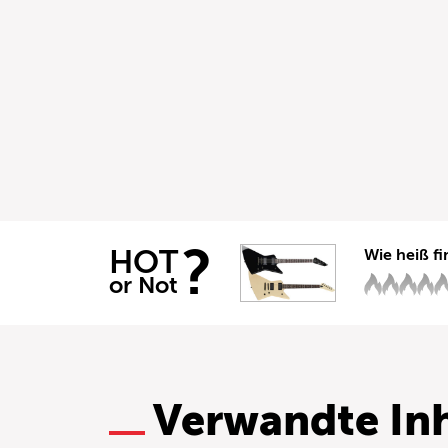
?
HOT
Wie heiß fi
or Not
Verwandte Inh