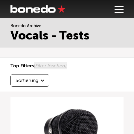
Bonedo Archive
Sortierung
Vocals - Tests
Höchste Testnote
Beste Userbewertung
Top Filters
(Filter löschen)
Neueste zuerst
Sortierung