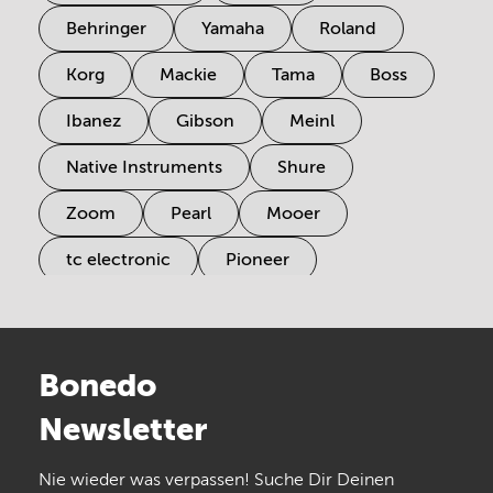
Behringer
Yamaha
Roland
Korg
Mackie
Tama
Boss
Ibanez
Gibson
Meinl
Native Instruments
Shure
Zoom
Pearl
Mooer
tc electronic
Pioneer
Electro Harmonix
Universal Audio
Stairville
Sennheiser
Millenium
Bonedo
Arturia
IK Multimedia
Newsletter
the t.bone
Thomann
Numark
Nie wieder was verpassen! Suche Dir Deinen
Walrus Audio
Epiphone