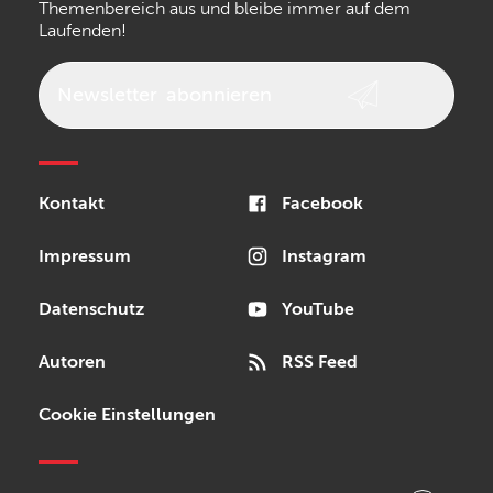
Themenbereich aus und bleibe immer auf dem
Laufenden!
beyerdynamic
AKG
DW
Vox
AKAI Professional
PRS
Newsletter
abonnieren
Audio-Technica
Presonus
Reloop
Rode
MXR
Kontakt
Facebook
Steinberg
Sonor
Blackstar
Impressum
Instagram
Datenschutz
YouTube
Autoren
RSS Feed
Cookie Einstellungen