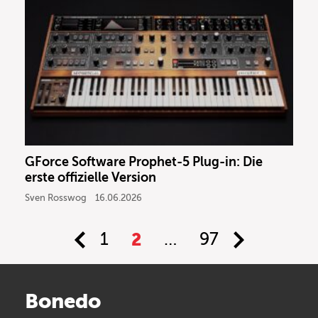
GForce Software Prophet-5 Plug-in: Die
erste offizielle Version
Sven Rosswog
16.06.2026
1
2
…
97
Bonedo