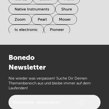
Native Instruments
Shure
Zoom
Pearl
Mooer
tc electronic
Pioneer
Electro Harmonix
Universal Audio
Stairville
Sennheiser
Millenium
Bonedo
Arturia
IK Multimedia
Newsletter
the t.bone
Thomann
Numark
Nie wieder was verpassen! Suche Dir Deinen
Walrus Audio
Epiphone
Themenbereich aus und bleibe immer auf dem
Laufenden!
beyerdynamic
AKG
DW
Vox
AKAI Professional
PRS
Newsletter
abonnieren