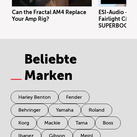
Can the Fractal AM4 Replace
ESI-Audio - Xs
Your Amp Rig?
Fairlight CMI m
SUPERBOOTH 
Beliebte
Marken
Harley Benton
Fender
Behringer
Yamaha
Roland
Korg
Mackie
Tama
Boss
Ibanez
Gibson
Meinl