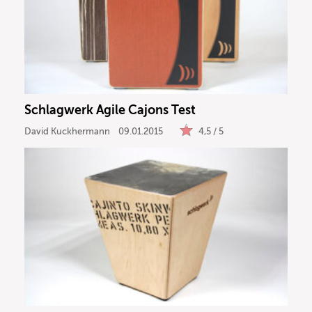
Recording
DJ
Drums
Schlagwerk Agile Cajons Test
Keyboard
David Kuckhermann
09.01.2015
4,5 / 5
PA
Licht
Vocals
Software