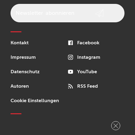
Vox
AKAI Professional
PRS
Newsletter
abonnieren
Audio-Technica
Presonus
Reloop
Rode
MXR
Kontakt
Facebook
Steinberg
Sonor
Blackstar
Impressum
Instagram
Datenschutz
YouTube
Autoren
RSS Feed
Cookie Einstellungen
Copyright © 2026 Bonedo