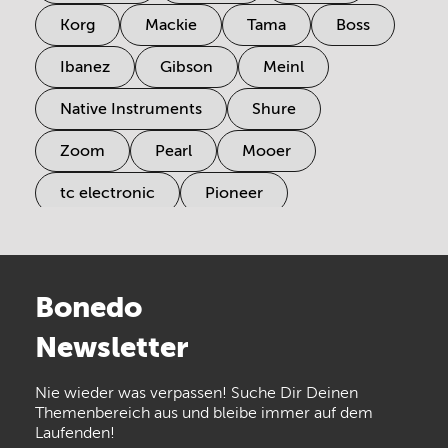
Korg
Mackie
Tama
Boss
Ibanez
Gibson
Meinl
Native Instruments
Shure
Zoom
Pearl
Mooer
tc electronic
Pioneer
Electro Harmonix
Universal Audio
Stairville
Sennheiser
Millenium
Bonedo
Arturia
IK Multimedia
Newsletter
the t.bone
Thomann
Numark
Nie wieder was verpassen! Suche Dir Deinen
Walrus Audio
Epiphone
Themenbereich aus und bleibe immer auf dem
Laufenden!
beyerdynamic
AKG
DW