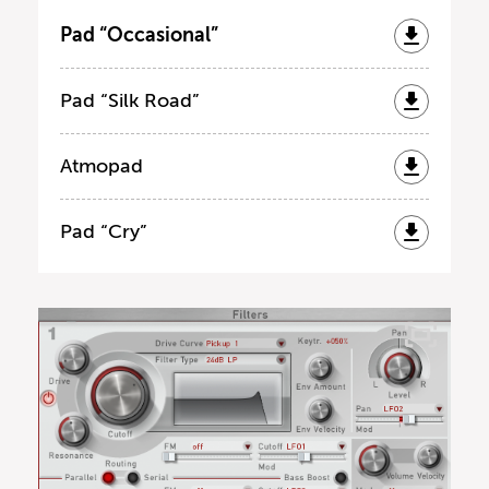
Pad “Occasional”
Pad “Silk Road”
Atmopad
Pad “Cry”