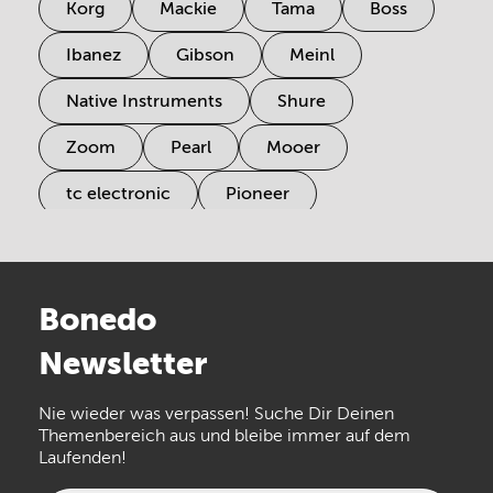
Korg
Mackie
Tama
Boss
Ibanez
Gibson
Meinl
Native Instruments
Shure
Zoom
Pearl
Mooer
tc electronic
Pioneer
Electro Harmonix
Universal Audio
Stairville
Sennheiser
Millenium
Bonedo
Arturia
IK Multimedia
Newsletter
the t.bone
Thomann
Numark
Nie wieder was verpassen! Suche Dir Deinen
Walrus Audio
Epiphone
Themenbereich aus und bleibe immer auf dem
Laufenden!
beyerdynamic
AKG
DW