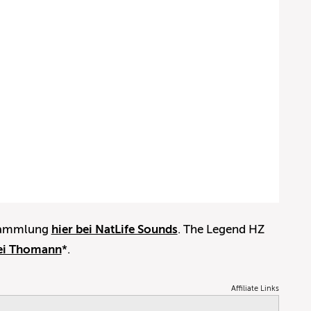
-Sammlung
hier bei NatLife Sounds
. The Legend HZ
ei Thomann
*.
Affiliate Links