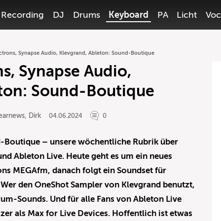
Recording
DJ
Drums
Keyboard
PA
Licht
Voc
ectrons, Synapse Audio, Klevgrand, Ableton: Sound-Boutique
ns, Synapse Audio,
eton: Sound-Boutique
earnews
,
Dirk
04.06.2024
0
nd-Boutique – unsere wöchentliche Rubrik über
und Ableton Live. Heute geht es um ein neues
rons MEGAfm, danach folgt ein Soundset für
 Wer den OneShot Sampler von Klevgrand benutzt,
m-Sounds. Und für alle Fans von Ableton Live
zer als Max for Live Devices. Hoffentlich ist etwas