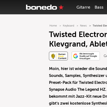
Gitarre
Bass
Home
Keyboard
News
Twisted El
Twisted Electro
Klevgrand, Abl
G
Moin, hier ist wieder die Sou
Sounds, Samples, Synthesizer 
Preset-Pack für Twisted Elect
Synapse Audio The Legend HZ.
bekommt mit Jazz-Kit neue Dru
gibt‘s zwei kostenlose Synthesi