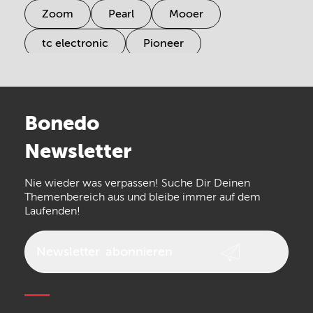
Zoom
Pearl
Mooer
tc electronic
Pioneer
Electro Harmonix
Universal Audio
Stairville
Sennheiser
Millenium
Bonedo
Arturia
IK Multimedia
Newsletter
the t.bone
Thomann
Numark
Nie wieder was verpassen! Suche Dir Deinen
Walrus Audio
Epiphone
Themenbereich aus und bleibe immer auf dem
Laufenden!
beyerdynamic
AKG
DW
Vox
AKAI Professional
PRS
Newsletter
abonnieren
Audio-Technica
Presonus
Reloop
Rode
MXR