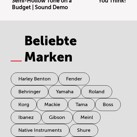
Semi-Hollow Tone on a
You Think!
Budget | Sound Demo
Beliebte
Marken
Harley Benton
Fender
Behringer
Yamaha
Roland
Korg
Mackie
Tama
Boss
Ibanez
Gibson
Meinl
Native Instruments
Shure