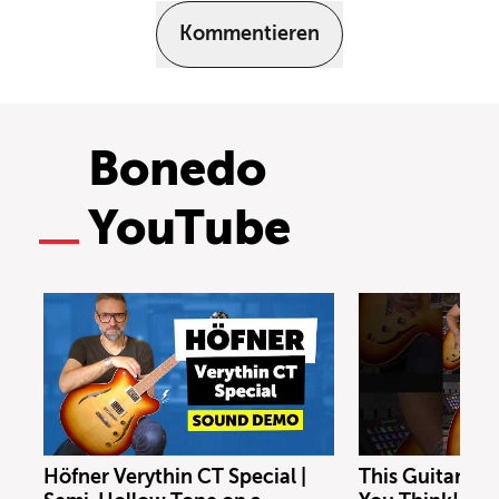
Kommentieren
Bonedo
YouTube
Höfner Verythin CT Special |
This Guitar Co