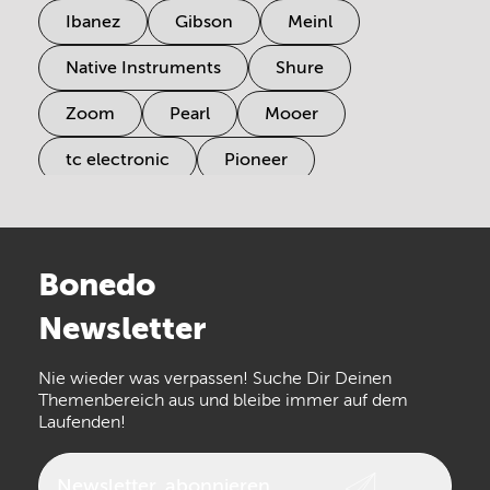
Ibanez
Gibson
Meinl
Native Instruments
Shure
Zoom
Pearl
Mooer
tc electronic
Pioneer
Electro Harmonix
Universal Audio
Stairville
Sennheiser
Millenium
Bonedo
Arturia
IK Multimedia
Newsletter
the t.bone
Thomann
Numark
Nie wieder was verpassen! Suche Dir Deinen
Walrus Audio
Epiphone
Themenbereich aus und bleibe immer auf dem
Laufenden!
beyerdynamic
AKG
DW
Vox
AKAI Professional
PRS
Newsletter
abonnieren