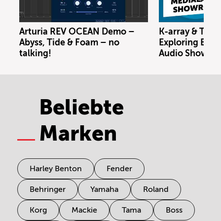
Arturia REV OCEAN Demo –
K-array & Trin
Abyss, Tide & Foam – no
Exploring Berl
talking!
Audio Showro
Beliebte
Marken
Harley Benton
Fender
Behringer
Yamaha
Roland
Korg
Mackie
Tama
Boss