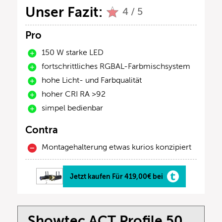
Unser Fazit:
4 / 5
Pro
150 W starke LED
fortschrittliches RGBAL-Farbmischsystem
hohe Licht- und Farbqualität
hoher CRI RA >92
simpel bedienbar
Contra
Montagehalterung etwas kurios konzipiert
Jetzt kaufen Für 419,00€ bei
Showtec ACT Profile 50