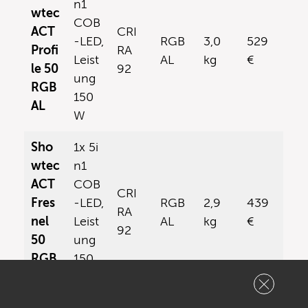
n1
wtec
COB
ACT
CRI
-LED,
RGB
3,0
529
Profi
RA
Leist
AL
kg
€
le 50
92
ung
RGB
150
AL
W
Sho
1x 5i
wtec
n1
ACT
COB
CRI
Fres
-LED,
RGB
2,9
439
RA
nel
Leist
AL
kg
€
92
50
ung
RGB
150
AL
W