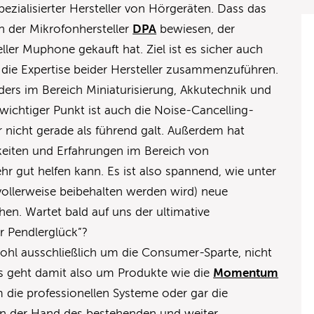
pezialisierter Hersteller von Hörgeräten. Dass das
 der Mikrofonhersteller
DPA
bewiesen, der
ller Muphone gekauft hat. Ziel ist es sicher auch
die Expertise beider Hersteller zusammenzuführen.
ders im Bereich Miniaturisierung, Akkutechnik und
 wichtiger Punkt ist auch die Noise-Cancelling-
r nicht gerade als führend galt. Außerdem hat
keiten und Erfahrungen im Bereich von
r gut helfen kann. Es ist also spannend, wie unter
vollerweise beibehalten werden wird) neue
hen. Wartet bald auf uns der ultimative
er Pendlerglück”?
ohl ausschließlich um die Consumer-Sparte, nicht
Es geht damit also um Produkte wie die
Momentum
m die professionellen Systeme oder gar die
 in der Hand des bestehenden und weiter