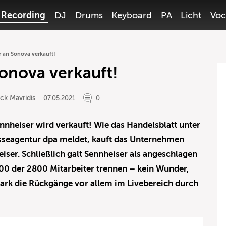
Recording
DJ
Drums
Keyboard
PA
Licht
Voc
r an Sonova verkauft!
onova verkauft!
ck Mavridis
07.05.2021
0
ennheiser wird verkauft! Wie das Handelsblatt unter
sseagentur dpa meldet, kauft das Unternehmen
ser. Schließlich galt Sennheiser als angeschlagen
600 der 2800 Mitarbeiter trennen – kein Wunder,
tark die Rückgänge vor allem im Livebereich durch