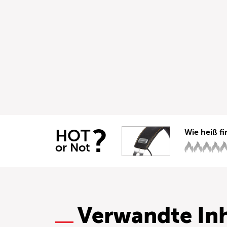
?
HOT
Wie heiß fi
or Not
Verwandte Inh