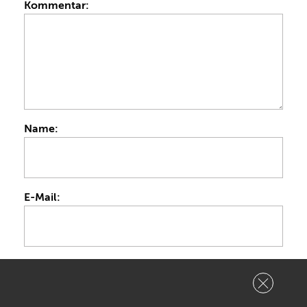
Kommentar:
Name:
E-Mail:
Name, E-Mail-Adresse und Website in diesem
Browser für meinen nächsten Kommentar
speichern.