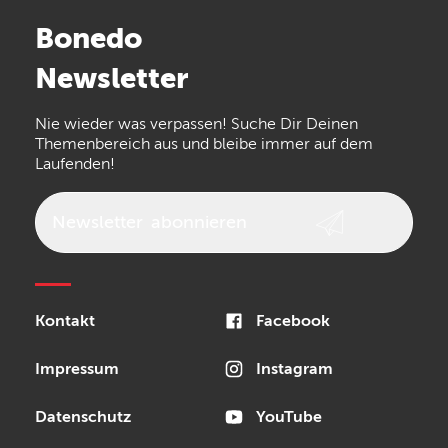
Stairville
Sennheiser
Millenium
Bonedo
Arturia
IK Multimedia
Newsletter
the t.bone
Thomann
Numark
Nie wieder was verpassen! Suche Dir Deinen
Walrus Audio
Epiphone
Themenbereich aus und bleibe immer auf dem
Laufenden!
beyerdynamic
AKG
DW
Vox
AKAI Professional
PRS
Newsletter
abonnieren
Audio-Technica
Presonus
Reloop
Rode
MXR
Kontakt
Facebook
Steinberg
Sonor
Blackstar
Impressum
Instagram
Datenschutz
YouTube