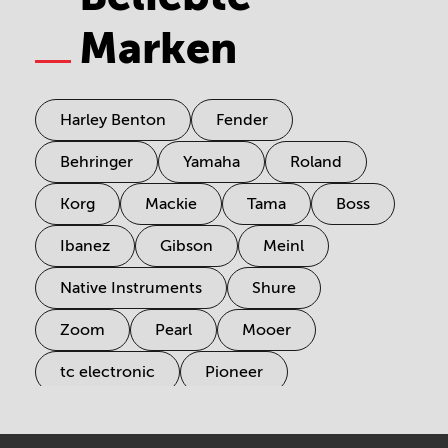
Marken
Harley Benton
Fender
Behringer
Yamaha
Roland
Korg
Mackie
Tama
Boss
Ibanez
Gibson
Meinl
Native Instruments
Shure
Zoom
Pearl
Mooer
tc electronic
Pioneer
Electro Harmonix
Universal Audio