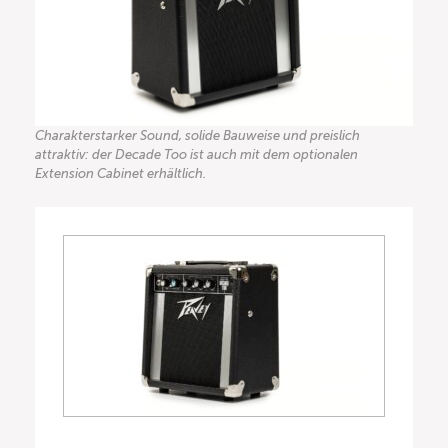
Charakterstarker Sound, solide Bauweise und preislich
attraktiv: der Decade Too ist auch mit dem optionalen
Extension Cabinet erhältlich.