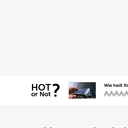
?
HOT
Wie heiß fi
or Not