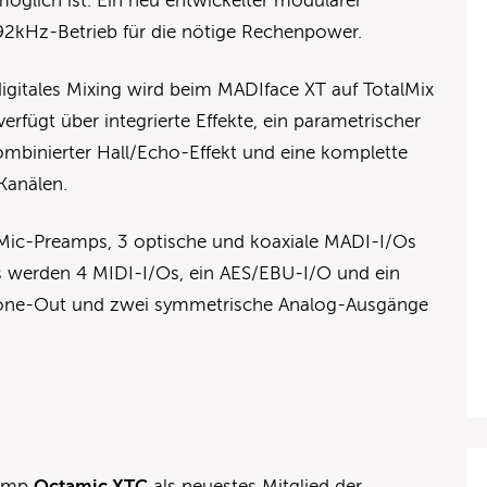
öglich ist. Ein neu entwickelter modularer
92kHz-Betrieb für die nötige Rechenpower.
digitales Mixing wird beim MADIface XT auf TotalMix
erfügt über integrierte Effekte, ein parametrischer
mbinierter Hall/Echo-Effekt und eine komplette
Kanälen.
Mic-Preamps, 3 optische und koaxiale MADI-I/Os
s werden 4 MIDI-I/Os, ein AES/EBU-I/O und ein
ne-Out und zwei symmetrische Analog-Ausgänge
eamp
Octamic XTC
als neuestes Mitglied der