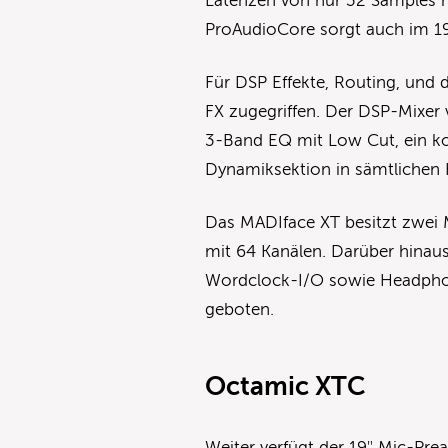
Latenzen von nur 32 Samples m
ProAudioCore sorgt auch im 1
Für DSP Effekte, Routing, und 
FX zugegriffen. Der DSP-Mixer v
3-Band EQ mit Low Cut, ein ko
Dynamiksektion in sämtlichen 
Das MADIface XT besitzt zwei 
mit 64 Kanälen. Darüber hinau
Wordclock-I/O sowie Headpho
geboten.
Octamic XTC
Weiter verfügt der 19″ Mic-Pr