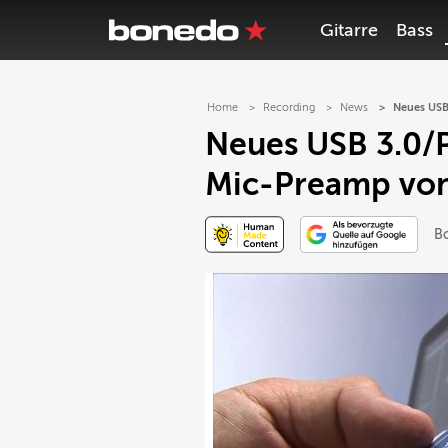
Gitarre
Bass
Home
Recording
News
Neues USB
Neues USB 3.0/P
Mic-Preamp vo
B