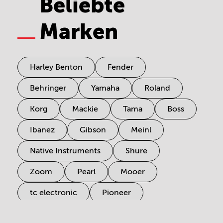
Beliebte
Marken
Harley Benton
Fender
Behringer
Yamaha
Roland
Korg
Mackie
Tama
Boss
Ibanez
Gibson
Meinl
Native Instruments
Shure
Zoom
Pearl
Mooer
tc electronic
Pioneer
Electro Harmonix
Universal Audio