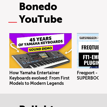
Bonedo
YouTube
How Yamaha Entertainer
Freqport - FT1
Keyboards evolved: From First
SUPERBOOTH 
Models to Modern Legends