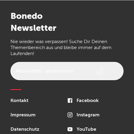
Stairville
Sennheiser
Millenium
Bonedo
Arturia
IK Multimedia
Newsletter
the t.bone
Thomann
Numark
Nie wieder was verpassen! Suche Dir Deinen
Walrus Audio
Epiphone
Themenbereich aus und bleibe immer auf dem
Laufenden!
beyerdynamic
AKG
DW
Vox
AKAI Professional
PRS
Newsletter
abonnieren
Audio-Technica
Presonus
Reloop
Rode
MXR
Kontakt
Facebook
Steinberg
Sonor
Blackstar
Impressum
Instagram
Datenschutz
YouTube