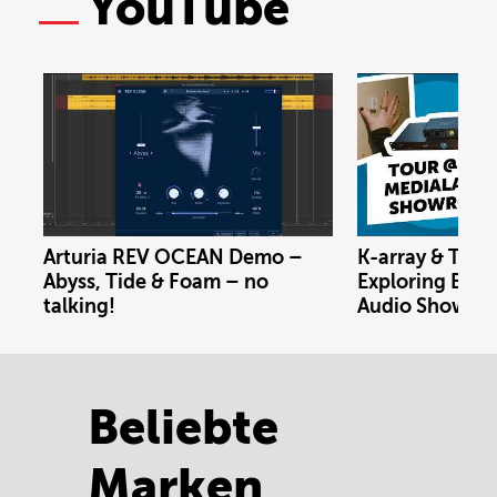
YouTube
Arturia REV OCEAN Demo –
K-array & Trin
Abyss, Tide & Foam – no
Exploring Berl
talking!
Audio Showro
Beliebte
Marken