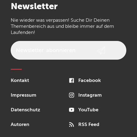
Newsletter
the t.bone
Thomann
Numark
Nie wieder was verpassen! Suche Dir Deinen
Walrus Audio
Epiphone
Themenbereich aus und bleibe immer auf dem
Laufenden!
beyerdynamic
AKG
DW
Vox
AKAI Professional
PRS
Newsletter
abonnieren
Audio-Technica
Presonus
Reloop
Rode
MXR
Kontakt
Facebook
Steinberg
Sonor
Blackstar
Impressum
Instagram
Datenschutz
YouTube
Autoren
RSS Feed