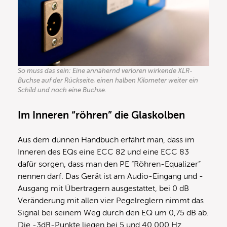
So muss das sein: Eine annähernd verloren wirkende XLR-
Buchse auf der Rückseite, einen halben Kilometer weiter ein
Schild und noch eine Buchse.
Im Inneren “röhren” die Glaskolben
Aus dem dünnen Handbuch erfährt man, dass im
Inneren des EQs eine ECC 82 und eine ECC 83
dafür sorgen, dass man den PE “Röhren-Equalizer”
nennen darf. Das Gerät ist am Audio-Eingang und -
Ausgang mit Übertragern ausgestattet, bei 0 dB
Veränderung mit allen vier Pegelreglern nimmt das
Signal bei seinem Weg durch den EQ um 0,75 dB ab.
Die -3dB-Punkte liegen bei 5 und 40.000 Hz,