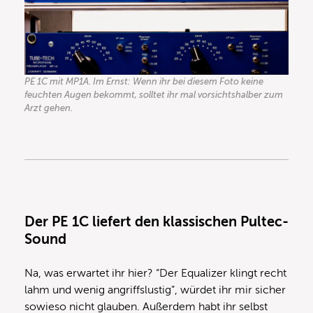
PE 1C mit MP1A. Im Ernst: Wenn ihr bei diesem Foto keine
feuchten Augen bekommt, solltet ihr mal vorsichtshalber zum
Arzt gehen.
Der PE 1C liefert den klassischen Pultec-
Sound
Na, was erwartet ihr hier? “Der Equalizer klingt recht
lahm und wenig angriffslustig”, würdet ihr mir sicher
sowieso nicht glauben. Außerdem habt ihr selbst