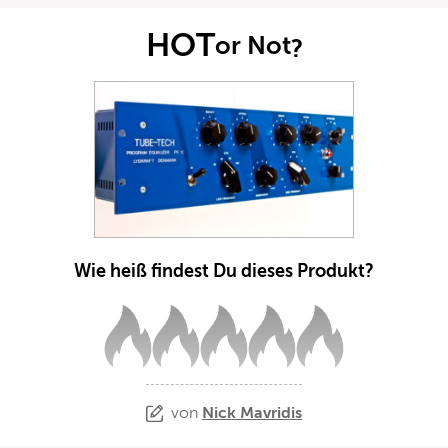
HOT
or Not
?
Wie heiß findest Du dieses Produkt?
von
Nick Mavridis