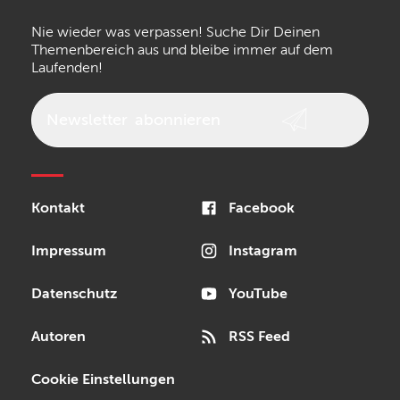
the t.bone
Thomann
Numark
Nie wieder was verpassen! Suche Dir Deinen
Walrus Audio
Epiphone
Themenbereich aus und bleibe immer auf dem
Laufenden!
beyerdynamic
AKG
DW
Vox
AKAI Professional
PRS
Newsletter
abonnieren
Audio-Technica
Presonus
Reloop
Rode
MXR
Kontakt
Facebook
Steinberg
Sonor
Blackstar
Impressum
Instagram
Datenschutz
YouTube
Autoren
RSS Feed
Cookie Einstellungen