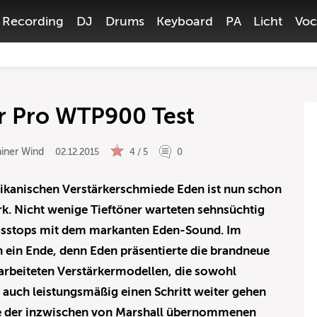
Recording
DJ
Drums
Keyboard
PA
Licht
Voc
r Pro WTP900 Test
iner Wind
02.12.2015
4 / 5
0
ikanischen Verstärkerschmiede Eden ist nun schon
rk. Nicht wenige Tieftöner warteten sehnsüchtig
Basstops mit dem markanten Eden-Sound. Im
n ein Ende, denn Eden präsentierte die brandneue
arbeiteten Verstärkermodellen, die sowohl
s auch leistungsmäßig einen Schritt weiter gehen
e der inzwischen von
Marshall
übernommenen