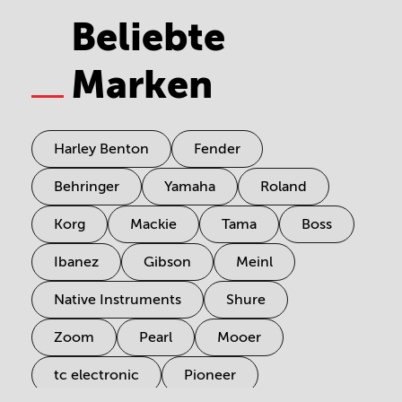
Beliebte
Marken
Harley Benton
Fender
Behringer
Yamaha
Roland
Korg
Mackie
Tama
Boss
Ibanez
Gibson
Meinl
Native Instruments
Shure
Zoom
Pearl
Mooer
tc electronic
Pioneer