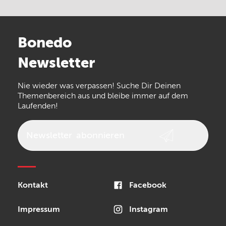
Electro Harmonix
Universal Audio
Stairville
Sennheiser
Millenium
Bonedo
Arturia
IK Multimedia
Newsletter
the t.bone
Thomann
Numark
Nie wieder was verpassen! Suche Dir Deinen
Walrus Audio
Epiphone
Themenbereich aus und bleibe immer auf dem
Laufenden!
beyerdynamic
AKG
DW
Vox
AKAI Professional
PRS
Newsletter
abonnieren
Audio-Technica
Presonus
Reloop
Rode
MXR
Kontakt
Facebook
Steinberg
Sonor
Blackstar
Impressum
Instagram