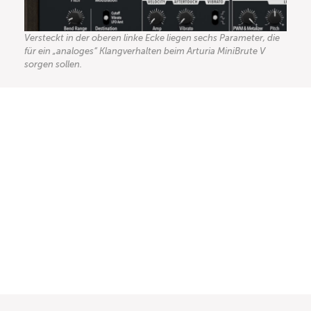
Versteckt in der oberen linke Ecke liegen sechs Parameter, die
für ein „analoges“ Klangverhalten beim Arturia MiniBrute V
sorgen sollen.