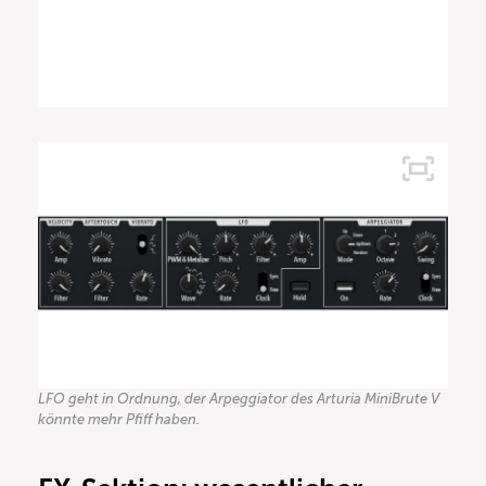
LFO geht in Ordnung, der Arpeggiator des Arturia MiniBrute V
könnte mehr Pfiff haben.