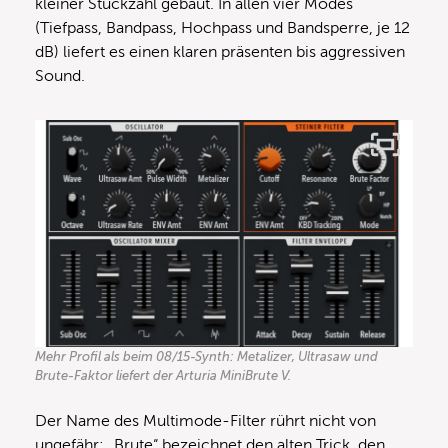
kleiner Stückzahl gebaut. In allen vier Modes
(Tiefpass, Bandpass, Hochpass und Bandsperre, je 12
dB) liefert es einen klaren präsenten bis aggressiven
Sound.
Mehr Profil als beim 08/15-Synth: Metalizer, Ultrasaw und
Brute-Faktor liefert der Arturia MiniBrute V.
Der Name des Multimode-Filter rührt nicht von
ungefähr: „Brute“ bezeichnet den alten Trick, den