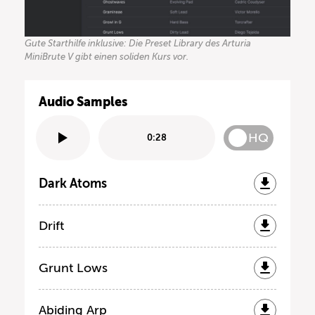
Gute Starthilfe inklusive: Die Preset Library des Arturia
MiniBrute V gibt einen soliden Kurs vor.
Audio Samples
HQ
0:28
Dark Atoms
Drift
Grunt Lows
Abiding Arp