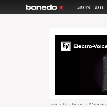
Gitarre
Bass
Home
PA
Features
25 Jahre Hausm