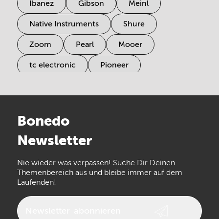
Ibanez
Gibson
Meinl
Native Instruments
Shure
Zoom
Pearl
Mooer
tc electronic
Pioneer
Electro Harmonix
Universal Audio
Stairville
Sennheiser
Millenium
Bonedo
Arturia
IK Multimedia
Newsletter
the t.bone
Thomann
Numark
Nie wieder was verpassen! Suche Dir Deinen
Walrus Audio
Epiphone
Themenbereich aus und bleibe immer auf dem
Laufenden!
beyerdynamic
AKG
DW
Vox
AKAI Professional
PRS
Newsletter
abonnieren