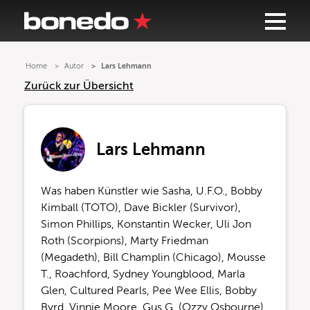
Home
Autor
Lars Lehmann
Zurück zur Übersicht
Lars Lehmann
Was haben Künstler wie Sasha, U.F.O., Bobby
Kimball (TOTO), Dave Bickler (Survivor),
Simon Phillips, Konstantin Wecker, Uli Jon
Roth (Scorpions), Marty Friedman
(Megadeth), Bill Champlin (Chicago), Mousse
T., Roachford, Sydney Youngblood, Marla
Glen, Cultured Pearls, Pee Wee Ellis, Bobby
Byrd, Vinnie Moore, Gus G. (Ozzy Osbourne),