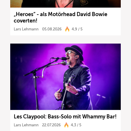
„Heroes“ - als Motörhead David Bowie
coverten!
Lars Lehmann
05.08.2026
4,9 / 5
Les Claypool: Bass-Solo mit Whammy Bar!
Lars Lehmann
22.07.2026
4,3 / 5