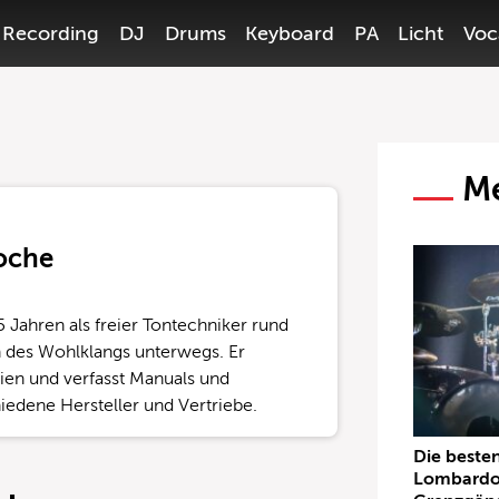
Recording
DJ
Drums
Keyboard
PA
Licht
Voc
Me
Boche
5 Jahren als freier Tontechniker rund
 des Wohlklangs unterwegs. Er
dien und verfasst Manuals und
iedene Hersteller und Vertriebe.
Die beste
Lombardo