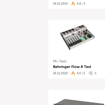
18.01.2019
4,8 / 5
PA
/
Tests
Behringer Flow 8 Test
26.11.2020
4,4 / 5
5