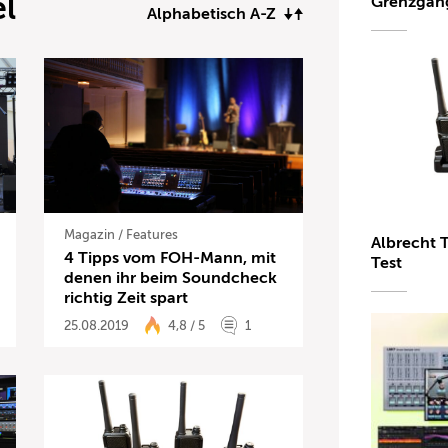
el
Grenzgän
Alphabetisch A-Z
Magazin
/
Features
Albrecht 
4 Tipps vom FOH-Mann, mit
Test
denen ihr beim Soundcheck
richtig Zeit spart
25.08.2019
4,8 / 5
1