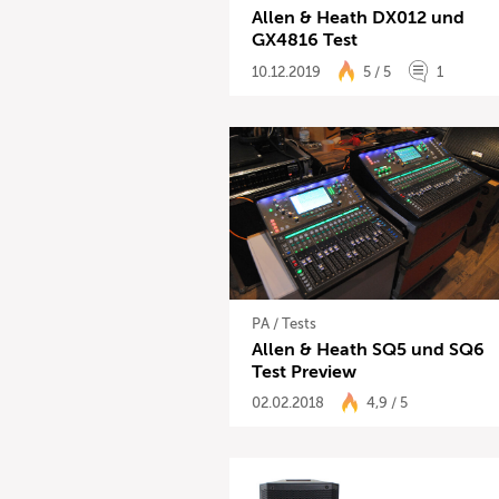
Allen & Heath DX012 und
GX4816 Test
10.12.2019
5 / 5
1
PA
/
Tests
Allen & Heath SQ5 und SQ6
Test Preview
02.02.2018
4,9 / 5