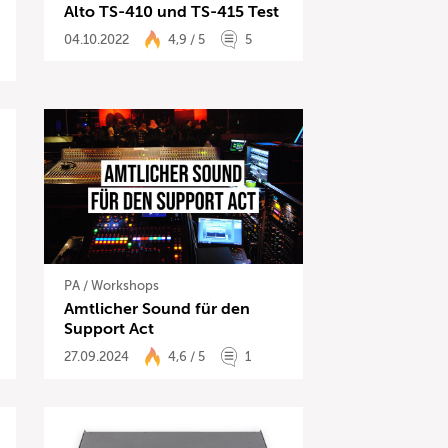
Alto TS-410 und TS-415 Test
04.10.2022
4,9 / 5
5
PA
/
Workshops
Amtlicher Sound für den
Support Act
27.09.2024
4,6 / 5
1