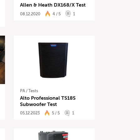
Allen & Heath DX168/X Test
08.12.2020
4 / 5
1
PA
/
Tests
Alto Professional TS18S
Subwoofer Test
05.12.2023
5 / 5
1