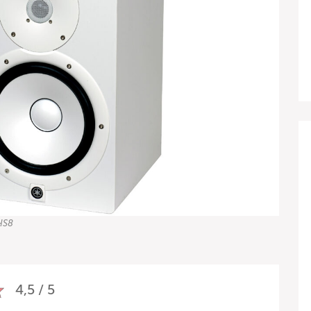
 HS8
4,5 / 5