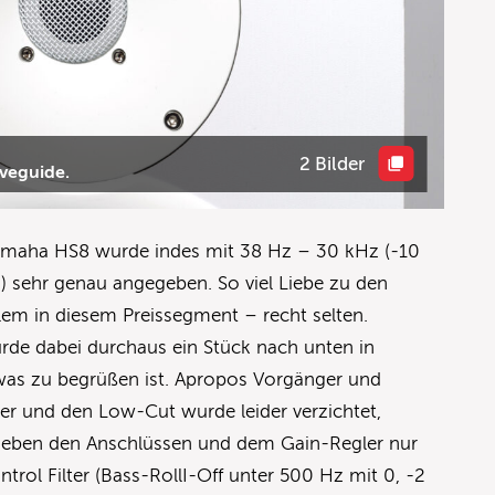
2 Bilder
veguide.
Yamaha HS8 wurde indes mit 38 Hz – 30 kHz (-10
) sehr genau angegeben. So viel Liebe zu den
llem in diesem Preissegment – recht selten.
de dabei durchaus ein Stück nach unten in
 was zu begrüßen ist. Apropos Vorgänger und
lter und den Low-Cut wurde leider verzichtet,
 neben den Anschlüssen und dem Gain-Regler nur
trol Filter (Bass-RollI-Off unter 500 Hz mit 0, -2