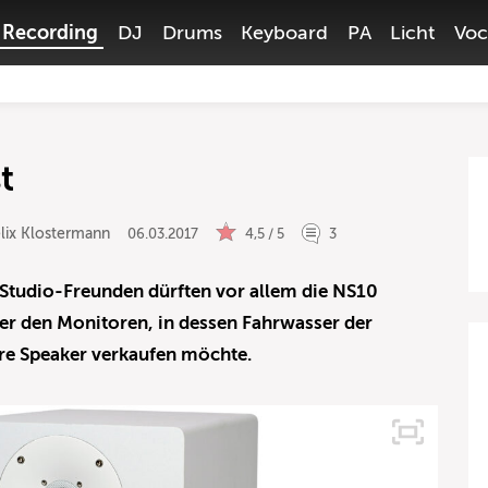
Recording
DJ
Drums
Keyboard
PA
Licht
Voc
t
lix Klostermann
06.03.2017
4,5 / 5
3
 Studio-Freunden dürften vor allem die NS10
ter den Monitoren, in dessen Fahrwasser der
ere Speaker verkaufen möchte.