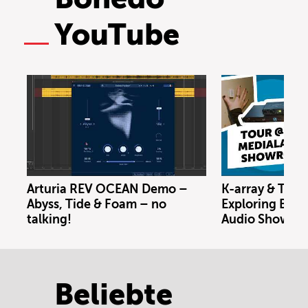
YouTube
Arturia REV OCEAN Demo –
K-array & Trin
Abyss, Tide & Foam – no
Exploring Berl
talking!
Audio Showro
Beliebte