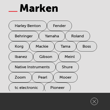
Marken
Harley Benton
Fender
Behringer
Yamaha
Roland
Korg
Mackie
Tama
Boss
Ibanez
Gibson
Meinl
Native Instruments
Shure
Zoom
Pearl
Mooer
tc electronic
Pioneer
Electro Harmonix
Universal Audio
Stairville
Sennheiser
Millenium