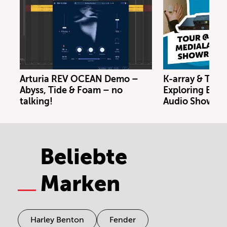
Arturia REV OCEAN Demo –
K-array & Trin
Abyss, Tide & Foam – no
Exploring Berl
talking!
Audio Showro
Beliebte
Marken
Harley Benton
Fender