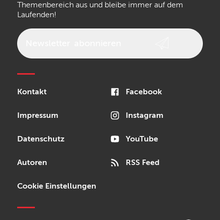
Themenbereich aus und bleibe immer auf dem
Laufenden!
beyerdynamic
AKG
DW
Vox
AKAI Professional
PRS
Newsletter
abonnieren
Audio-Technica
Presonus
Reloop
Rode
MXR
Kontakt
Facebook
Steinberg
Sonor
Blackstar
Impressum
Instagram
Datenschutz
YouTube
Autoren
RSS Feed
Cookie Einstellungen