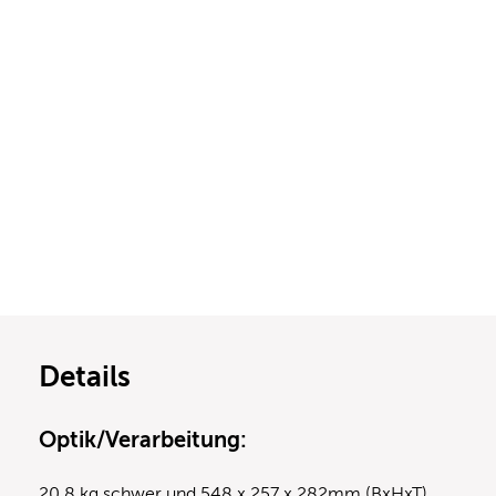
Details
Optik/Verarbeitung:
20,8 kg schwer und 548 x 257 x 282mm (BxHxT)