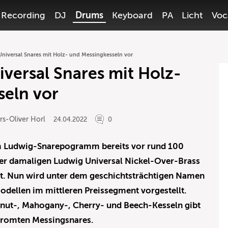
Recording
DJ
Drums
Keyboard
PA
Licht
Voc
 Universal Snares mit Holz- und Messingkesseln vor
iversal Snares mit Holz-
seln vor
rs-Oliver Horl
24.04.2022
0
m Ludwig-Snarepogramm bereits vor rund 100
der damaligen Ludwig Universal Nickel-Over-Brass
bt. Nun wird unter dem geschichtsträchtigen Namen
odellen im mittleren Preissegment vorgestellt.
lnut-, Mahogany-, Cherry- und Beech-Kesseln gibt
hromten Messingsnares.