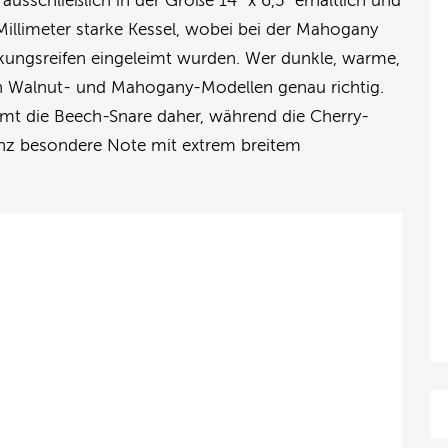
ausschließlich in der Größe 14“ x 6,5“ erhältlich und
 Millimeter starke Kessel, wobei bei der Mahogany
rkungsreifen eingeleimt wurden. Wer dunkle, warme,
en Walnut- und Mahogany-Modellen genau richtig.
mt die Beech-Snare daher, während die Cherry-
ganz besondere Note mit extrem breitem