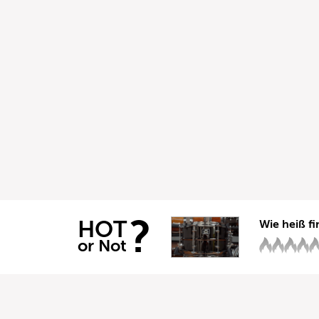
?
HOT
Wie heiß fi
or Not