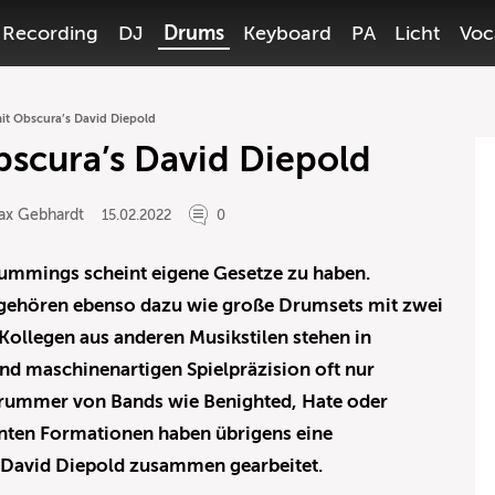
Recording
DJ
Drums
Keyboard
PA
Licht
Voc
mit Obscura’s David Diepold
bscura’s David Diepold
ax Gebhardt
15.02.2022
0
rummings scheint eigene Gesetze zu haben.
 gehören ebenso dazu wie große Drumsets mit zwei
Kollegen aus anderen Musikstilen stehen in
nd maschinenartigen Spielpräzision oft nur
rummer von Bands wie Benighted, Hate oder
nten Formationen haben übrigens eine
 David Diepold zusammen gearbeitet.