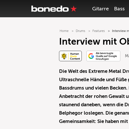
Gitarre
Bass
Home
Drums
Features
Interview 
Interview mit O
M
Die Welt des Extreme Metal D
Ultraschnelle Hände und Füße
Bassdrums und vielen Becken. 
Anbetracht der rohen Gewalt u
staunend daneben, wenn die D
Belphegor loslegen. Die genan
Gemeinsamkeit: Sie haben mit