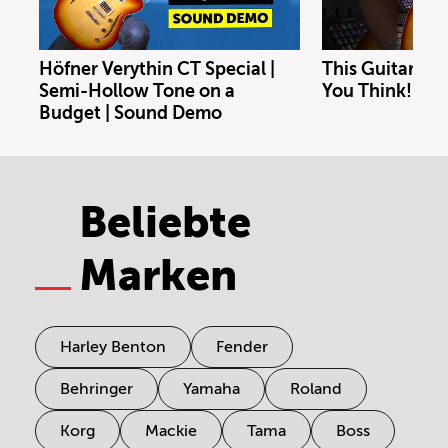
Höfner Verythin CT Special |
This Guitar Co
Semi-Hollow Tone on a
You Think!
Budget | Sound Demo
Beliebte
Marken
Harley Benton
Fender
Behringer
Yamaha
Roland
Korg
Mackie
Tama
Boss