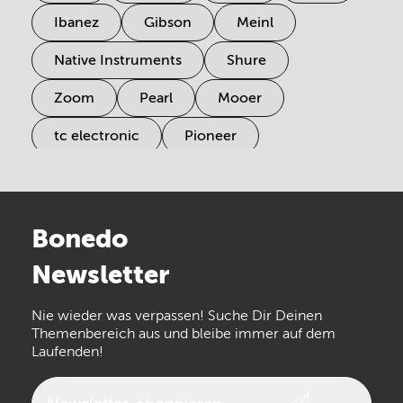
Ibanez
Gibson
Meinl
Native Instruments
Shure
Zoom
Pearl
Mooer
tc electronic
Pioneer
Electro Harmonix
Universal Audio
Stairville
Sennheiser
Millenium
Bonedo
Arturia
IK Multimedia
Newsletter
the t.bone
Thomann
Numark
Nie wieder was verpassen! Suche Dir Deinen
Walrus Audio
Epiphone
Themenbereich aus und bleibe immer auf dem
Laufenden!
beyerdynamic
AKG
DW
Vox
AKAI Professional
PRS