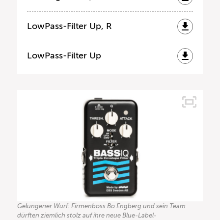
LowPass-Filter Up, R
LowPass-Filter Up
Gelungener Wurf: Firmenboss Bo Engberg und sein Team
dürften ziemlich stolz auf ihre neue Blue-Label-