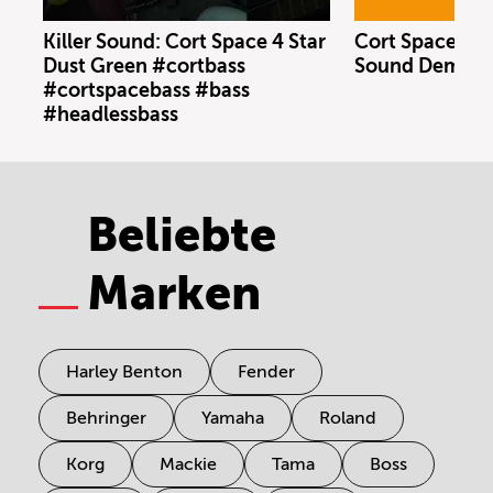
Killer Sound: Cort Space 4 Star
Cort Space 4 S
Dust Green #cortbass
Sound Demo (n
#cortspacebass #bass
#headlessbass
Beliebte
Marken
Harley Benton
Fender
Behringer
Yamaha
Roland
Korg
Mackie
Tama
Boss