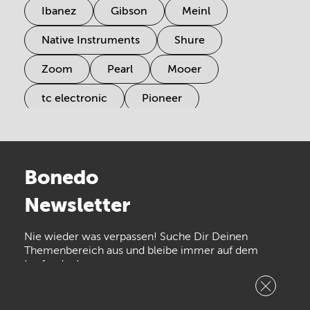
Ibanez
Gibson
Meinl
Native Instruments
Shure
Zoom
Pearl
Mooer
tc electronic
Pioneer
Electro Harmonix
Universal Audio
Stairville
Sennheiser
Millenium
Bonedo
Arturia
IK Multimedia
Newsletter
the t.bone
Thomann
Numark
Nie wieder was verpassen! Suche Dir Deinen
Walrus Audio
Epiphone
Themenbereich aus und bleibe immer auf dem
Laufenden!
beyerdynamic
AKG
DW
Vox
AKAI Professional
PRS
Newsletter
abonnieren