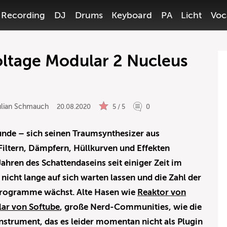
Recording
DJ
Drums
Keyboard
PA
Licht
Voc
ltage Modular 2 Nucleus
ulian Schmauch
20.08.2020
5 / 5
0
Munde – sich seinen Traumsynthesizer aus
Filtern, Dämpfern, Hüllkurven und Effekten
hren des Schattendaseins seit einiger Zeit im
nicht lange auf sich warten lassen und die Zahl der
Programme wächst. Alte Hasen wie
Reaktor von
ar von Softube
, große Nerd-Communities, wie die
trument, das es leider momentan nicht als Plugin