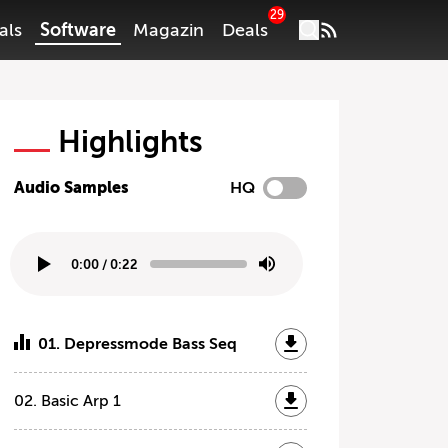
29
als
Software
Magazin
Deals
Highlights
Audio Samples
HQ
0:00
/
0:22
01. Depressmode Bass Seq
02. Basic Arp 1