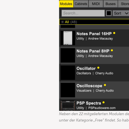
Neben den 22 mitgelieferten Modulen der
unter der Kategorie „Free“ findet. So 