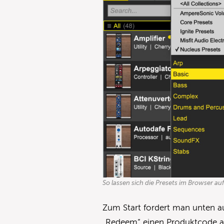
So lassen sich die Presets im Browser au
Zum Start fordert man unten au
„Redeem“ einen Produktcode an,