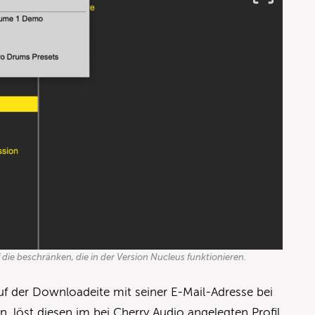
f die beschränken, die in der Version Nucleus funktionieren.
f der Downloadeite mit seiner E-Mail-Adresse bei
 löst diesen im bei Cherry Audio angelegten Profil