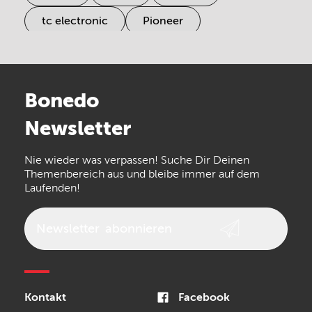
tc electronic
Pioneer
Electro Harmonix
Universal Audio
Stairville
Sennheiser
Millenium
Bonedo
Arturia
IK Multimedia
Newsletter
the t.bone
Thomann
Numark
Nie wieder was verpassen! Suche Dir Deinen
Walrus Audio
Epiphone
Themenbereich aus und bleibe immer auf dem
Laufenden!
beyerdynamic
AKG
DW
Vox
AKAI Professional
PRS
Newsletter
abonnieren
Audio-Technica
Presonus
Reloop
Rode
MXR
Kontakt
Facebook