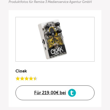
Produktfotos für Remise 3 Medienservice Agentur GmbH
Cloak
Für 219,00€ bei