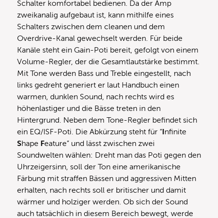
Schalter komfortabel bedienen. Da der Amp
zweikanalig aufgebaut ist, kann mithilfe eines
Schalters zwischen dem cleanen und dem
Overdrive-Kanal gewechselt werden. Für beide
Kanäle steht ein Gain-Poti bereit, gefolgt von einem
Volume-Regler, der die Gesamtlautstärke bestimmt.
Mit Tone werden Bass und Treble eingestellt, nach
links gedreht generiert er laut Handbuch einen
warmen, dunklen Sound, nach rechts wird es
höhenlastiger und die Bässe treten in den
Hintergrund. Neben dem Tone-Regler befindet sich
ein EQ/ISF-Poti. Die Abkürzung steht für “
I
nfinite
S
hape
F
eature” und lässt zwischen zwei
Soundwelten wählen: Dreht man das Poti gegen den
Uhrzeigersinn, soll der Ton eine amerikanische
Färbung mit straffen Bässen und aggressiven Mitten
erhalten, nach rechts soll er britischer und damit
wärmer und holziger werden. Ob sich der Sound
auch tatsächlich in diesem Bereich bewegt, werde