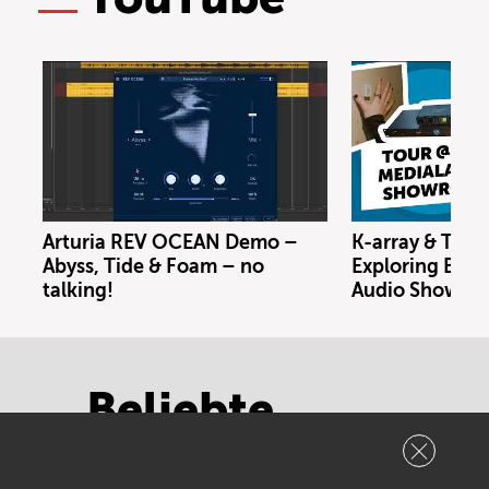
Arturia REV OCEAN Demo –
K-array & Trin
Abyss, Tide & Foam – no
Exploring Berl
talking!
Audio Showro
Beliebte
Marken