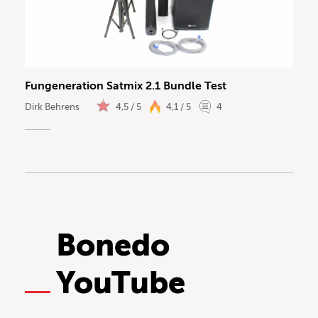
Fun Generation
(1)
Kompakt PA
(1)
Fungeneration Satmix 2.1 Bundle Test
1
Mischer
(1)
Dirk Behrens
4,5 / 5
4,1 / 5
4
löschen
Sonstiges
(1)
Bonedo
YouTube