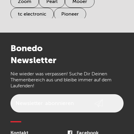
Zoom
Pearl
Mooer
tc electronic
Pioneer
Electro Harmonix
Universal Audio
Stairville
Sennheiser
Millenium
Bonedo
Arturia
IK Multimedia
Newsletter
the t.bone
Thomann
Numark
Nie wieder was verpassen! Suche Dir Deinen
Walrus Audio
Epiphone
Themenbereich aus und bleibe immer auf dem
Laufenden!
beyerdynamic
AKG
DW
Vox
AKAI Professional
PRS
Newsletter
abonnieren
Audio-Technica
Presonus
Reloop
Rode
MXR
Kontakt
Facebook