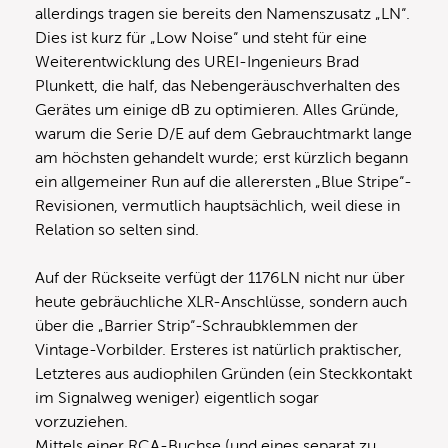
allerdings tragen sie bereits den Namenszusatz „LN“.
Dies ist kurz für „Low Noise“ und steht für eine
Weiterentwicklung des UREI-Ingenieurs Brad
Plunkett, die half, das Nebengeräuschverhalten des
Gerätes um einige dB zu optimieren. Alles Gründe,
warum die Serie D/E auf dem Gebrauchtmarkt lange
am höchsten gehandelt wurde; erst kürzlich begann
ein allgemeiner Run auf die allerersten „Blue Stripe“-
Revisionen, vermutlich hauptsächlich, weil diese in
Relation so selten sind.
Auf der Rückseite verfügt der 1176LN nicht nur über
heute gebräuchliche XLR-Anschlüsse, sondern auch
über die „Barrier Strip“-Schraubklemmen der
Vintage-Vorbilder. Ersteres ist natürlich praktischer,
Letzteres aus audiophilen Gründen (ein Steckkontakt
im Signalweg weniger) eigentlich sogar
vorzuziehen.
Mittels einer RCA-Buchse (und eines separat zu