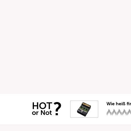
?
HOT
Wie heiß fi
or Not