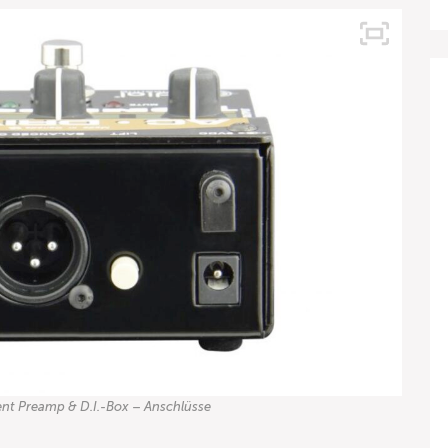
ent Preamp & D.I.-Box – Anschlüsse