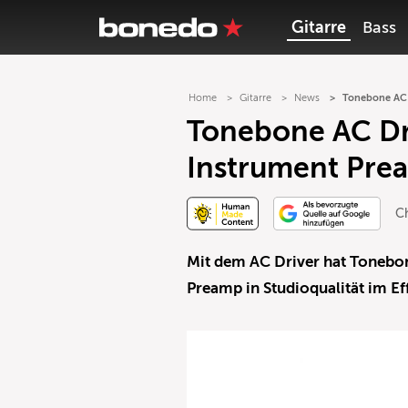
Gitarre
Bass
Home
Gitarre
News
Tonebone AC 
Tonebone AC Dr
Instrument Prea
Ch
Mit dem AC Driver hat Tonebo
Preamp in Studioqualität im Ef