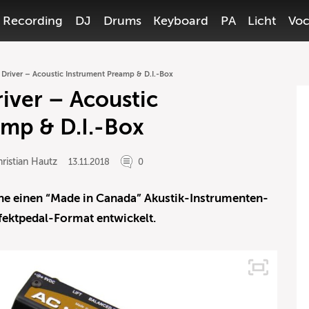
Recording
DJ
Drums
Keyboard
PA
Licht
Voc
Driver – Acoustic Instrument Preamp & D.I.-Box
iver – Acoustic
mp & D.I.-Box
ristian Hautz
13.11.2018
0
ne einen “Made in Canada” Akustik-Instrumenten-
fektpedal-Format entwickelt.