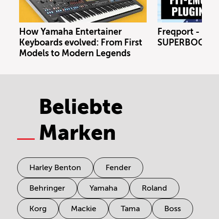
How Yamaha Entertainer
Freqport - FT1
Keyboards evolved: From First
SUPERBOOTH 
Models to Modern Legends
Beliebte
Marken
Harley Benton
Fender
Behringer
Yamaha
Roland
Korg
Mackie
Tama
Boss