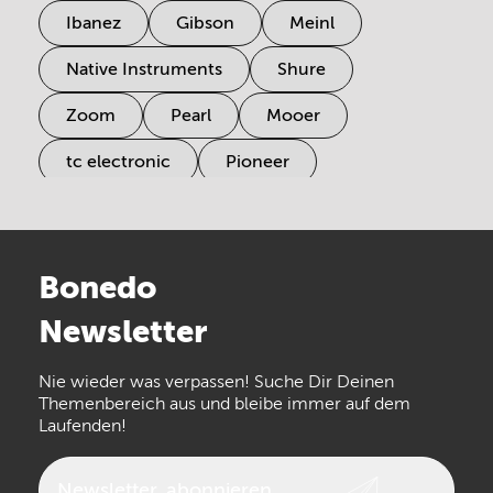
Ibanez
Gibson
Meinl
Native Instruments
Shure
Zoom
Pearl
Mooer
tc electronic
Pioneer
Electro Harmonix
Universal Audio
Stairville
Sennheiser
Millenium
Bonedo
Arturia
IK Multimedia
Newsletter
the t.bone
Thomann
Numark
Nie wieder was verpassen! Suche Dir Deinen
Walrus Audio
Epiphone
Themenbereich aus und bleibe immer auf dem
Laufenden!
beyerdynamic
AKG
DW
Vox
AKAI Professional
PRS
Newsletter
abonnieren